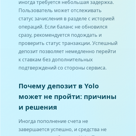
иногда требуется небольшая задержка.
Пользователь может отслеживать
статус зачисления в разделе с историей
операций. Если баланс не обновился
сразу, рекомендуется подождать и
проверить статус транзакции. Успешный
депозит позволяет немедленно перейти
к ставкам без дополнительных
подтверждений со стороны сервиса.
Почему депозит в Yolo
может не пройти: причины
и решения
Иногда пополнение счета не
завершается успешно, и средства не